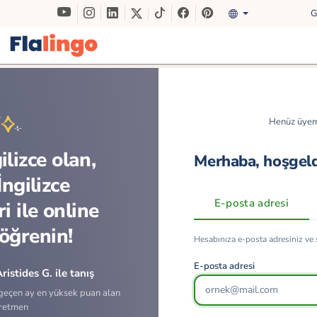
G
Henüz üyem
ilizce olan,
Merhaba, hoşgel
 İngilizce
E-posta adresi
i ile online
 öğrenin!
Hesabınıza e-posta adresiniz ve ş
E-posta adresi
istides G. ile tanış
 geçen ay en yüksek puan alan
retmen