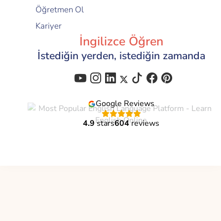
Öğretmen Ol
Kariyer
İngilizce Öğren
İstediğin yerden, istediğin zamanda
Google Reviews
4.9
stars
604
reviews
Flalingo is a brand of
Global Education Technology
C-corp
© 2021 - 2026 All Right Reserved | Flalingo