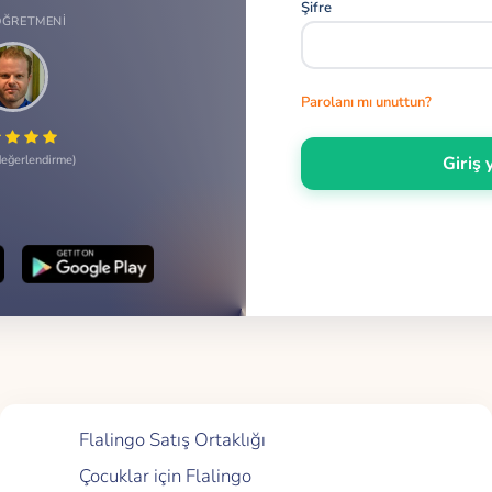
Şifre
ÖĞRETMENI
Parolanı mı unuttun?
Giriş 
eğerlendirme
Hızlı Linkler
Flalingo Satış Ortaklığı
Çocuklar için Flalingo