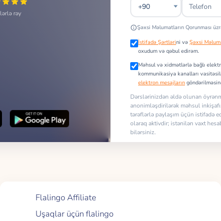
lərlə rəy
Şəxsi Məlumatların Qorunması üz
İstifadə Şərtləri
ni və
Şəxsi Məluma
oxudum və qəbul edirəm.
Məhsul və xidmətlərlə bağlı elekt
kommunikasiya kanalları vasitəs
elektron mesajların
göndərilməsinə
Dərslərinizdən əldə olunan öyrən
anonimləşdirilərək məhsul inkişaf
tərəflərlə paylaşım üçün istifadə e
olaraq aktivdir; istənilən vaxt hes
bilərsiniz.
Abunəliyim
Quick Links
Flalingo Affiliate
Uşaqlar üçün flalingo