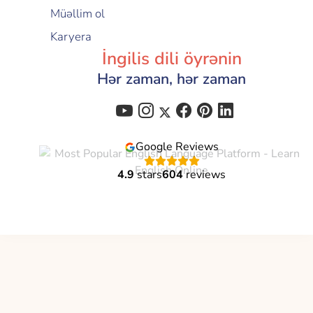
Müəllim ol
Karyera
İngilis dili öyrənin
Hər zaman, hər zaman
Google Reviews
4.9
stars
604
reviews
Flalingo is a brand of
Global Education Technology
C-corp
© 2021 - 2026 All Right Reserved | Flalingo