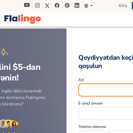
Giriş
Qeydiyyatdan keçi
ilini $5-dan
qoşulun
ənin!
Ad
ingilis dilini öyrənmək
imi dostlarına Flalingonu
E-poçt ünvanı
i bilirdinizmi?
Telefon nömrəsi