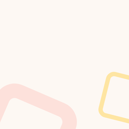
языка сегодня и начните учиться.Не совсем довольны
вашим учителем?Не беспокойтесь, мы полностью
уверены в нашей системе, и в случае, если вы не
удовлетворены пробным периодом, вы сможете
изменить своего преподавателя или получить полный
возврат средств.Просто имейте в виду, что «98%
наших студентов рекомендуют Flalingo своим друзьям
как лучшую платформу для изучения английского
языка» как небольшая мотивационная фраза.